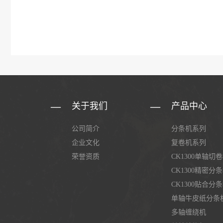
关于我们
产品中心
公司简介
分条机系列
企业文化
复卷机系列
荣誉资质
CK1300单轴切
CK1300精密分
CK1300贴合分
单轴牛皮纸分条
多轴缠绕机