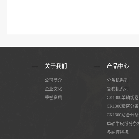
关于我们
产品中心
公司简介
分条机系列
企业文化
复卷机系列
荣誉资质
CK1300单轴切
CK1300精密分
CK1300贴合分
单轴牛皮纸分条
多轴缠绕机