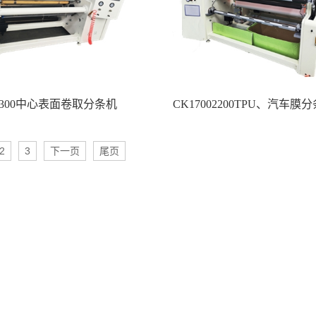
1300中心表面卷取分条机
CK17002200TPU、汽车膜
2
3
下一页
尾页